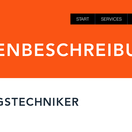
START
SERVICES
LENBESCHREI
GSTECHNIKER